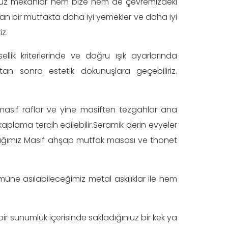
muz mekanlar hem bize hem de çevremizdeki
unan bir mutfakta daha iyi yemekler ve daha iyi
iz.
ellik kriterlerinde ve doğru ışık ayarlarında
n sonra estetik dokunuşlara geçebiliriz.
masif raflar ve yine masiften tezgahlar ana
aplama tercih edilebilir.Seramik derin evyeler
acağımız Masif ahşap mutfak masası ve thonet
müne asılabileceğimiz metal askılıklar ile hem
ir sunumluk içerisinde sakladığınıuz bir kek ya