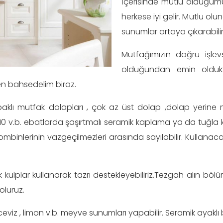
İçerisinde mutlu olduğu
herkese iyi gelir. Mutlu ol
sunumlar ortaya çıkarabilir
Mutfağımızın doğru işlevs
olduğundan emin oldukta
en bahsedelim biraz.
klı mutfak dolapları , çok az üst dolap ,dolap yerine 
10 v.b. ebatlarda şaşırtmalı seramik kaplama ya da tuğla k
ombinlerinin vazgeçilmezleri arasında sayılabilir. Kullan
kulplar kullanarak tazrı destekleyebiliriz.Tezgah alın bölü
oluruz.
iz , limon v.b. meyve sunumları yapabilir. Seramik ayaklı b